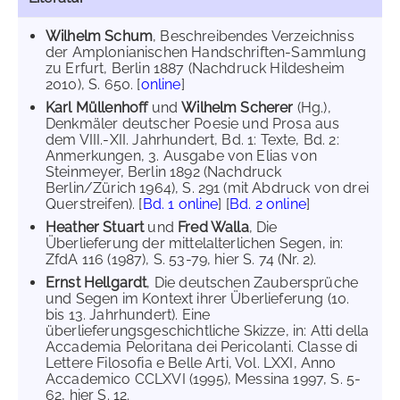
Wilhelm Schum
, Beschreibendes Verzeichniss
der Amplonianischen Handschriften-Sammlung
zu Erfurt, Berlin 1887 (Nachdruck Hildesheim
2010), S. 650. [
online
]
Karl Müllenhoff
und
Wilhelm Scherer
(Hg.),
Denkmäler deutscher Poesie und Prosa aus
dem VIII.-XII. Jahrhundert, Bd. 1: Texte, Bd. 2:
Anmerkungen, 3. Ausgabe von Elias von
Steinmeyer, Berlin 1892 (Nachdruck
Berlin/Zürich 1964), S. 291 (mit Abdruck von drei
Querstreifen). [
Bd. 1 online
] [
Bd. 2 online
]
Heather Stuart
und
Fred Walla
, Die
Überlieferung der mittelalterlichen Segen, in:
ZfdA 116 (1987), S. 53-79, hier S. 74 (Nr. 2).
Ernst Hellgardt
, Die deutschen Zaubersprüche
und Segen im Kontext ihrer Überlieferung (10.
bis 13. Jahrhundert). Eine
überlieferungsgeschichtliche Skizze, in: Atti della
Accademia Peloritana dei Pericolanti. Classe di
Lettere Filosofia e Belle Arti, Vol. LXXI, Anno
Accademico CCLXVI (1995), Messina 1997, S. 5-
62, hier S. 12.