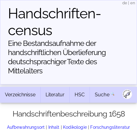
de
|
en
Handschriften­
census
Eine Bestandsaufnahme der
handschriftlichen Über­lieferung
deutschsprachiger Texte des
Mittelalters
Verzeichnisse
Literatur
HSC
Suche
Handschriftenbeschreibung 1658
Aufbewahrungsort
|
Inhalt
|
Kodikologie
|
Forschungsliteratur