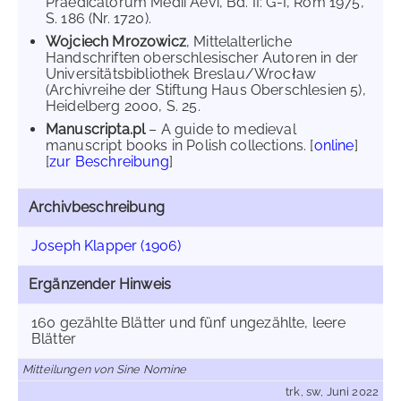
Praedicatorum Medii Aevi, Bd. II: G-I, Rom 1975,
S. 186 (Nr. 1720).
Wojciech Mrozowicz
, Mittelalterliche
Handschriften oberschlesischer Autoren in der
Universitätsbibliothek Breslau/Wrocław
(Archivreihe der Stiftung Haus Oberschlesien 5),
Heidelberg 2000, S. 25.
Manuscripta.pl
– A guide to medieval
manuscript books in Polish collections. [
online
]
[
zur Beschreibung
]
Archivbeschreibung
Joseph Klapper (1906)
Ergänzender Hinweis
160 gezählte Blätter und fünf ungezählte, leere
Blätter
Mitteilungen von Sine Nomine
trk, sw, Juni 2022