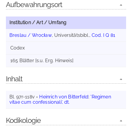
Aufbewahrungsort
Institution / Art / Umfang
Breslau / Wrocław
, Universitätsbibl.,
Cod. I Q 81
Codex
165 Blätter [s.u. Erg. Hinweis]
Inhalt
Bl. 97r-118v =
Heinrich von Bitterfeld
:
'Regimen
vitae cum confessionali', dt.
Kodikologie