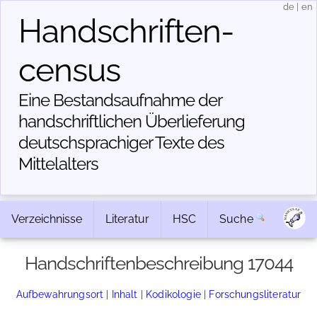
de
|
en
Handschriften­
census
Eine Bestandsaufnahme der
handschriftlichen Über­lieferung
deutschsprachiger Texte des
Mittelalters
Verzeichnisse
Literatur
HSC
Suche
Handschriftenbeschreibung 17044
Aufbewahrungsort
|
Inhalt
|
Kodikologie
|
Forschungsliteratur