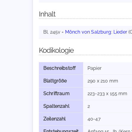
Inhalt
Bl. 245v =
Mönch von Salzburg
:
Lieder
(G
Kodikologie
Beschreibstoff
Papier
Blattgröße
290 x 210 mm
Schriftraum
223-233 x 155 mm
Spaltenzahl
2
Zeilenzahl
40-47
Entstehungszeit
Anfang 15. Jh. (Kern 