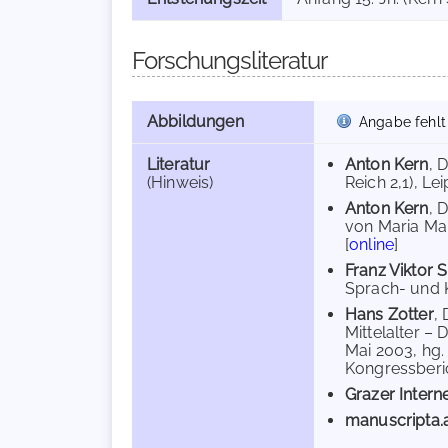
Forschungsliteratur
Abbildungen
Angabe fehlt
Literatur
Anton Kern
, 
(Hinweis)
Reich 2,1), Lei
Anton Kern
, 
von Maria Mai
[
online
]
Franz Viktor 
Sprach- und K
Hans Zotter
,
Mittelalter – 
Mai 2003, hg.
Kongressberich
Grazer Intern
manuscripta.