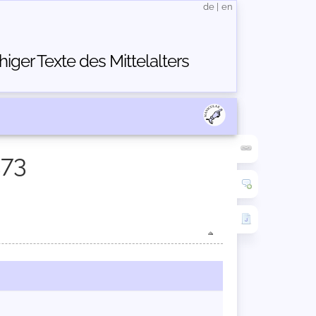
de
|
en
ger Texte des Mittelalters
373