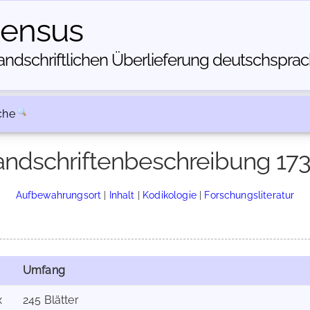
census
dschriftlichen Über­lieferung deutschsprachi
che
ndschriftenbeschreibung 17
Aufbewahrungsort
|
Inhalt
|
Kodikologie
|
Forschungsliteratur
Umfang
x
245 Blätter