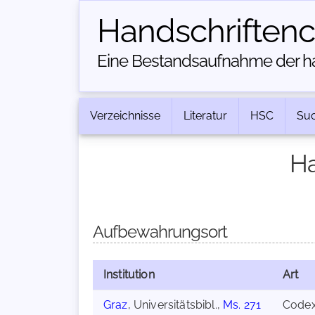
Handschriften­
Eine Bestandsaufnahme der han
Verzeichnisse
Literatur
HSC
Su
Ha
Aufbewahrungsort
Institution
Art
Graz
, Universitätsbibl.,
Ms. 271
Code