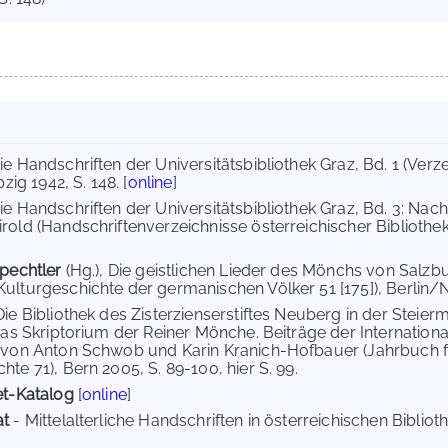
Die Handschriften der Universitätsbibliothek Graz, Bd. 1 (Ve
pzig 1942, S. 148. [
online
]
Die Handschriften der Universitätsbibliothek Graz, Bd. 3: N
rold (Handschriftenverzeichnisse österreichischer Bibliotheke
Spechtler
(Hg.), Die geistlichen Lieder des Mönchs von Salz
ulturgeschichte der germanischen Völker 51 [175]), Berlin/New
 Die Bibliothek des Zisterzienserstiftes Neuberg in der Steier
Das Skriptorium der Reiner Mönche. Beiträge der Internationa
 von Anton Schwob und Karin Kranich-Hofbauer (Jahrbuch für
te 71), Bern 2005, S. 89-100, hier S. 99.
et-Katalog
[
online
]
at
- Mittelalterliche Handschriften in österreichischen Biblioth