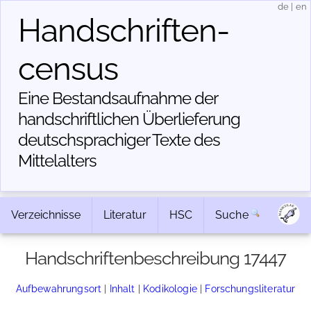
de
|
en
Handschriften­
census
Eine Bestandsaufnahme der
handschriftlichen Über­lieferung
deutschsprachiger Texte des
Mittelalters
Verzeichnisse
Literatur
HSC
Suche
Handschriftenbeschreibung 17447
Aufbewahrungsort
|
Inhalt
|
Kodikologie
|
Forschungsliteratur