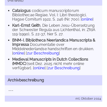
(Hinweis)
Catalogus
codicum manuscriptorum
Bibliothecae Regiae, Vol. I: Libri theologici,
Hagae Comitum 1922, S. 246 (Nr. 700). [
online
]
Karl-Ernst Geith
, Die Leben Jesu-Übersetzung
der Schwester Regula aus Lichtenthal, in: ZfdA
119 (1990), S. 22-37, hier S. 27.
BNM-I. Bibliotheca Neerlandica Manuscripta &
Impressa
Documentatie over
Middelnederlandse handschriften en drukken.
[
online
] [
zur Beschreibung
]
Medieval Manuscripts in Dutch Collections
(MMDC)
[seit Dez. 2025 nicht mehr online
verfügbar]. [
online
] [
zur Beschreibung
]
Archivbeschreibung
---
mt, Oktober 2024