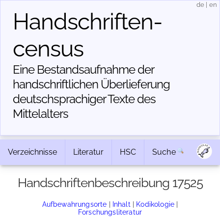
de
|
en
Handschriften­
census
Eine Bestandsaufnahme der
handschriftlichen Über­lieferung
deutschsprachiger Texte des
Mittelalters
Verzeichnisse
Literatur
HSC
Suche
Handschriftenbeschreibung 17525
Aufbewahrungsorte
|
Inhalt
|
Kodikologie
|
Forschungsliteratur