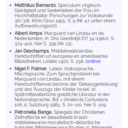
Matthäus Bernards
, Speculum virginum.
Geistigkeit und Seelenleben der Frau im
Hochmittelalter (Forschungen zur Volkskunde
36/38), Köln/Graz 1955, S. 9 (Nr. 47 unter ehem.
Aufbewahrungsort).
Albert Ampe
, Marquard van Lindau en de
Nederlanden, in: Ons Geestelijk Erf 34 (1960), S.
374-402, hier S. 395 (Nr. 23).
Jan Deschamps
, Middelnederlandse
Handschriften uit europese en amerikaanse
Bibliotheken, Leiden 1972, S. 238. [
online
]
Nigel F. Palmer
, Latein, Volkssprache,
Mischsprache. Zum Sprachproblem bei
Marquard von Lindau, mit einem
Handschriftenverzeichnis der 'Dekalogerklärung'
und des 'Auszugs der Kinder Israel', in:
Spätmittelalterliche geistliche Literatur in der
Nationalsprache, Bd. 1 (Analecta Cartusiana
106,1), Salzburg 1983, S. 70-110, hier S. 109.
Petronella Bange
, Spiegels der Christenen.
Zelfreflectie en ideaalbeeld in laat-
middeleeuwse moralistisch-didactische
traktaten (Middeleeuwse Studies 2), Nijmegen