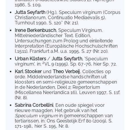
1986, S. 109.
Jutta Seyfarth
(Hg.), Speculum virginum (Corpus
Christianorum, Continuatio Mediaevalis 5),
Turnhout 1990, S. 120* (Nr. 21).
Irene Berkenbusch
, Speculum Virginum.
Mittelniederländischer Text. Edition,
Untersuchungen zum Prolog und einleitende
Interpretation (Europäische Hochschulschriften
I,1511), Frankfurt a.M. u.a. 1995, S. 27 (Nr. 20).
Urban Küsters
/
Jutta Seyfarth
, 'Speculum
2
virginum', in:
VL 9 (1995), Sp. 67-76, hier Sp. 72.
Karl Stooker
und
Theo Verbeij
, Collecties op
orde. Middelnederlandse handschriften uit
kloosters en semi-religieuze gemeenschappen
in de Nederlanden, Deel 2: Repertorium
(Miscellanea Neerlandica 16), Leuven 1997, S. 11f.
(Nr. 8).
Sabrina Corbellini
, Een oude spiegel voor
nieuwe maagden. Het gebruik van het
Speculum virginum
in gemeenschappen van
tertiarissen, in: Ons Geestelijk Erf 80 (2009), S.
171-198., hier S. 195, Nr. 8.