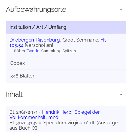
Aufbewahrungsorte
Institution / Art / Umfang
Driebergen-Rijsenburg
, Groot Seminarie,
Hs.
105.54
[verschollen]
früher
Zwolle
, Sammlung Spitzen
Codex
348 Blätter
Inhalt
Bl. 236r-297r =
Hendrik Herp
:
'Spiegel der
Vollkommenheit', mndl.
Bl. 302r-313v = 'Speculum virginum', dt. (Auszüge
aus Buch IX)