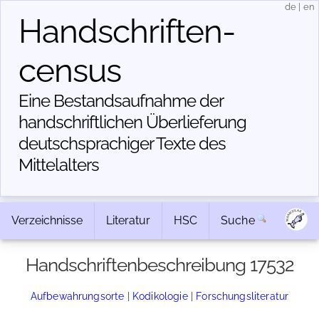
de
|
en
Handschriften­
census
Eine Bestandsaufnahme der
handschriftlichen Über­lieferung
deutschsprachiger Texte des
Mittelalters
Verzeichnisse
Literatur
HSC
Suche
Handschriftenbeschreibung 17532
Aufbewahrungsorte
|
Kodikologie
|
Forschungsliteratur