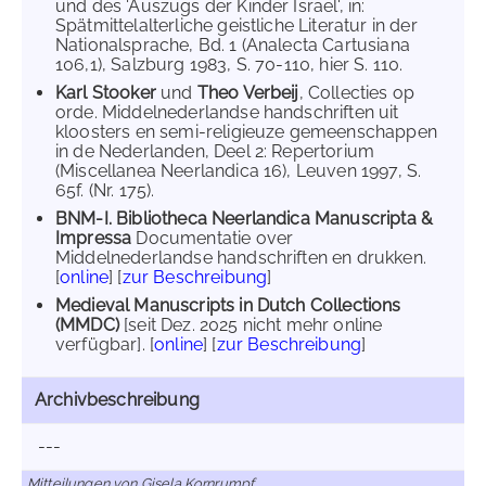
und des 'Auszugs der Kinder Israel', in:
Spätmittelalterliche geistliche Literatur in der
Nationalsprache, Bd. 1 (Analecta Cartusiana
106,1), Salzburg 1983, S. 70-110, hier S. 110.
Karl Stooker
und
Theo Verbeij
, Collecties op
orde. Middelnederlandse handschriften uit
kloosters en semi-religieuze gemeenschappen
in de Nederlanden, Deel 2: Repertorium
(Miscellanea Neerlandica 16), Leuven 1997, S.
65f. (Nr. 175).
BNM-I. Bibliotheca Neerlandica Manuscripta &
Impressa
Documentatie over
Middelnederlandse handschriften en drukken.
[
online
] [
zur Beschreibung
]
Medieval Manuscripts in Dutch Collections
(MMDC)
[seit Dez. 2025 nicht mehr online
verfügbar]. [
online
] [
zur Beschreibung
]
Archivbeschreibung
---
Mitteilungen von Gisela Kornrumpf