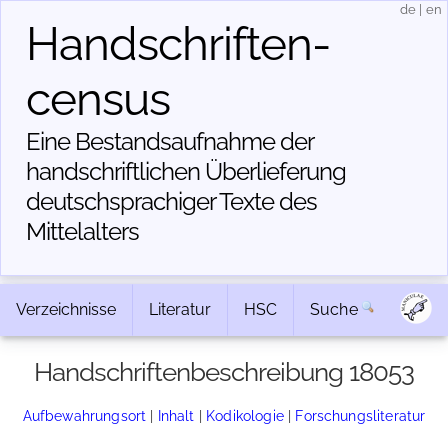
de
|
en
Handschriften­
census
Eine Bestandsaufnahme der
handschriftlichen Über­lieferung
deutschsprachiger Texte des
Mittelalters
Verzeichnisse
Literatur
HSC
Suche
Handschriftenbeschreibung 18053
Aufbewahrungsort
|
Inhalt
|
Kodikologie
|
Forschungsliteratur