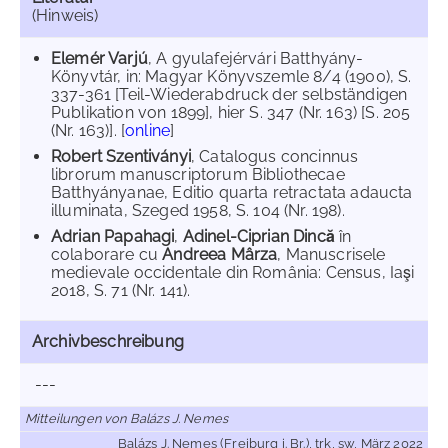
(Hinweis)
Elemér Varjú
, A gyulafejérvári Batthyány-
Könyvtár, in: Magyar Könyvszemle 8/4 (1900), S.
337-361 [Teil-Wiederabdruck der selbständigen
Publikation von 1899], hier S. 347 (Nr. 163) [S. 205
(Nr. 163)]. [
online
]
Robert Szentiványi
, Catalogus concinnus
librorum manuscriptorum Bibliothecae
Batthyányanae, Editio quarta retractata adaucta
illuminata, Szeged 1958, S. 104 (Nr. 198).
Adrian Papahagi
,
Adinel-Ciprian Dincă
în
colaborare cu
Andreea Mârza
, Manuscrisele
medievale occidentale din România: Census, Iaşi
2018, S. 71 (Nr. 141).
Archivbeschreibung
---
Mitteilungen von Balázs J. Nemes
Balázs J. Nemes (Freiburg i. Br.), trk, sw, März 2022