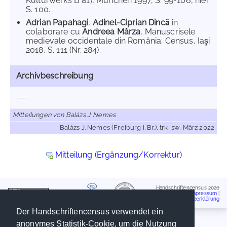
Kulturwerks B 81), München 1997, S. 99-106, hier
S. 100.
Adrian Papahagi
,
Adinel-Ciprian Dincă
în
colaborare cu
Andreea Mârza
, Manuscrisele
medievale occidentale din România: Census, Iaşi
2018, S. 111 (Nr. 284).
Archivbeschreibung
---
Mitteilungen von Balázs J. Nemes
Balázs J. Nemes (Freiburg i. Br.), trk, sw, März 2022
Mitteilung (Ergänzung/Korrektur)
Handschriftencensus 2026
Impressum
|
Datenschutzerklärung
Der Handschriftencensus verwendet ein
anonymes Statistik-Cookie, um die Nutzung