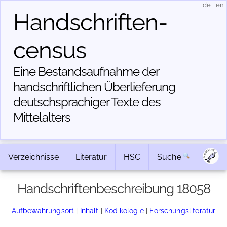
de
|
en
Handschriften­
census
Eine Bestandsaufnahme der
handschriftlichen Über­lieferung
deutschsprachiger Texte des
Mittelalters
Verzeichnisse
Literatur
HSC
Suche
Handschriftenbeschreibung 18058
Aufbewahrungsort
|
Inhalt
|
Kodikologie
|
Forschungsliteratur