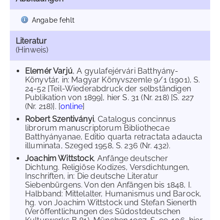
Angabe fehlt
Literatur
(Hinweis)
Elemér Varjú
, A gyulafejérvári Batthyány-
Könyvtár, in: Magyar Könyvszemle 9/1 (1901), S.
24-52 [Teil-Wiederabdruck der selbständigen
Publikation von 1899], hier S. 31 (Nr. 218) [S. 227
(Nr. 218)]. [
online
]
Robert Szentiványi
, Catalogus concinnus
librorum manuscriptorum Bibliothecae
Batthyányanae, Editio quarta retractata adaucta
illuminata, Szeged 1958, S. 236 (Nr. 432).
Joachim Wittstock
, Anfänge deutscher
Dichtung. Religiöse Kodizes, Versdichtungen,
Inschriften, in: Die deutsche Literatur
Siebenbürgens. Von den Anfängen bis 1848, I.
Halbband: Mittelalter, Humanismus und Barock,
hg. von Joachim Wittstock und Stefan Sienerth
(Veröffentlichungen des Südostdeutschen