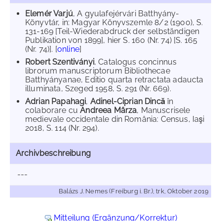
Elemér Varjú
, A gyulafejérvári Batthyány-
Könyvtár, in: Magyar Könyvszemle 8/2 (1900), S.
131-169 [Teil-Wiederabdruck der selbständigen
Publikation von 1899], hier S. 160 (Nr. 74) [S. 165
(Nr. 74)]. [
online
]
Robert Szentiványi
, Catalogus concinnus
librorum manuscriptorum Bibliothecae
Batthyányanae, Editio quarta retractata adaucta
illuminata, Szeged 1958, S. 291 (Nr. 669).
Adrian Papahagi
,
Adinel-Ciprian Dincă
în
colaborare cu
Andreea Mârza
, Manuscrisele
medievale occidentale din România: Census, Iaşi
2018, S. 114 (Nr. 294).
Archivbeschreibung
---
Balázs J. Nemes (Freiburg i. Br.), trk, Oktober 2019
Mitteilung (Ergänzung/Korrektur)