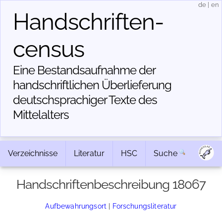
de
|
en
Handschriften­
census
Eine Bestandsaufnahme der
handschriftlichen Über­lieferung
deutschsprachiger Texte des
Mittelalters
Verzeichnisse
Literatur
HSC
Suche
Handschriftenbeschreibung 18067
Aufbewahrungsort
|
Forschungsliteratur