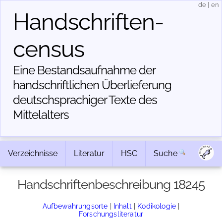
de
|
en
Handschriften­
census
Eine Bestandsaufnahme der
handschriftlichen Über­lieferung
deutschsprachiger Texte des
Mittelalters
Verzeichnisse
Literatur
HSC
Suche
Handschriftenbeschreibung 18245
Aufbewahrungsorte
|
Inhalt
|
Kodikologie
|
Forschungsliteratur