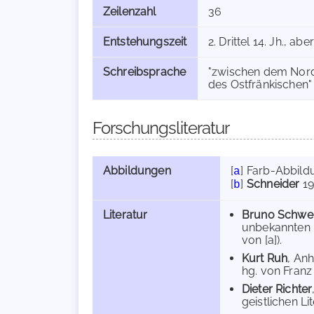
Zeilenzahl
36
Entstehungszeit
2. Drittel 14. Jh., a
Schreibsprache
"zwischen dem Nord
des Ostfränkischen" 
Forschungsliteratur
Abbildungen
[
]
Farb-Abbild
a
[
]
Schneider
19
b
Literatur
Bruno Schwe
unbekannten P
von [a]).
Kurt Ruh
, An
hg. von Franz 
Dieter Richter
geistlichen Li