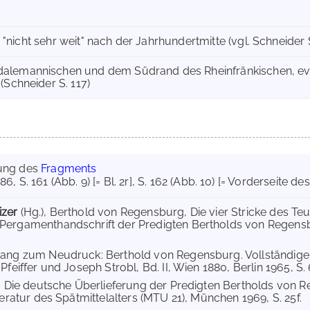
ber "nicht sehr weit" nach der Jahrhundertmitte (vgl. Schneider 
alemannischen und dem Südrand des Rheinfränkischen, ev
(Schneider S. 117)
ung des
Fragments
86
, S. 161 (Abb. 9) [= Bl. 2r]
, S. 162 (Abb. 10) [= Vorderseite des
izer
(Hg.), Berthold von Regensburg, Die vier Stricke des Teu
ergamenthandschrift der Predigten Bertholds von Regensbu
hang zum Neudruck: Berthold von Regensburg. Vollständige
Pfeiffer und Joseph Strobl, Bd. II, Wien 1880, Berlin 1965, S. 6
, Die deutsche Überlieferung der Predigten Bertholds von
teratur des Spätmittelalters (MTU 21), München 1969, S. 25f.