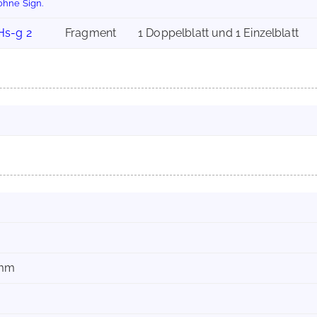
ohne Sign.
Hs-g 2
Fragment
1 Doppelblatt und 1 Einzelblatt
 mm