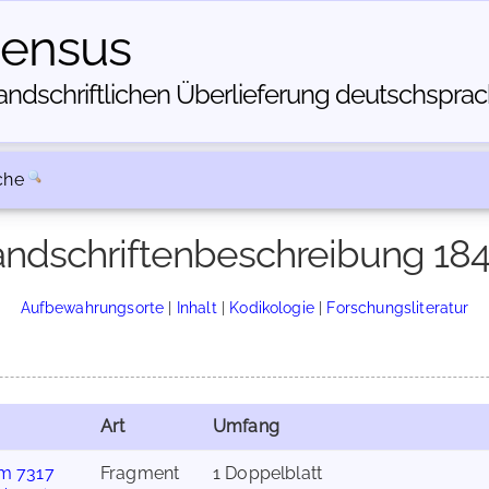
census
dschriftlichen Über­lieferung deutschsprachi
che
ndschriftenbeschreibung 18
Aufbewahrungsorte
|
Inhalt
|
Kodikologie
|
Forschungsliteratur
Art
Umfang
m 7317
Fragment
1 Doppelblatt