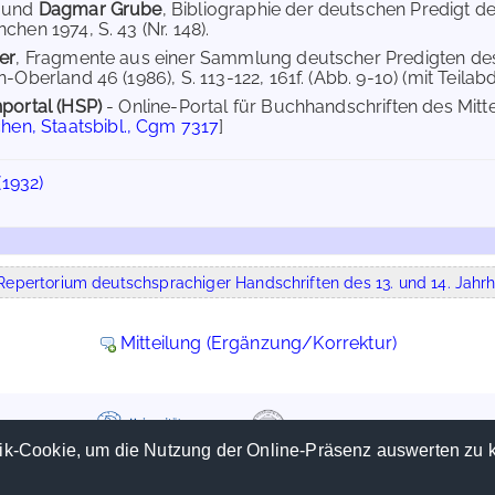
und
Dagmar Grube
, Bibliographie der deutschen Predigt des
hen 1974, S. 43 (Nr. 148).
er
, Fragmente aus einer Sammlung deutscher Predigten des
-Oberland 46 (1986), S. 113-122, 161f. (Abb. 9-10) (mit Teilabd
portal (HSP)
- Online-Portal für Buchhandschriften des Mit
en, Staatsbibl., Cgm 7317
]
1932)
epertorium deutschsprachiger Handschriften des 13. und 14. Jahrh
Mitteilung (Ergänzung/Korrektur)
ik-Cookie, um die Nutzung der Online-Präsenz auswerten zu 