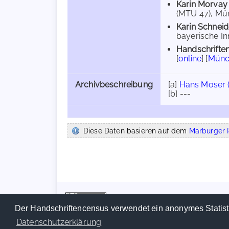
Karin Morvay
(MTU 47), Münc
Karin Schneid
bayerische Inn
Handschriften
[
online
] [
Münch
Archivbeschreibung
[a]
Hans Moser (
[b] ---
Diese Daten basieren auf dem
Marburger R
Der Handschriftencensus verwendet ein anonymes Statist
Datenschutzerklärung