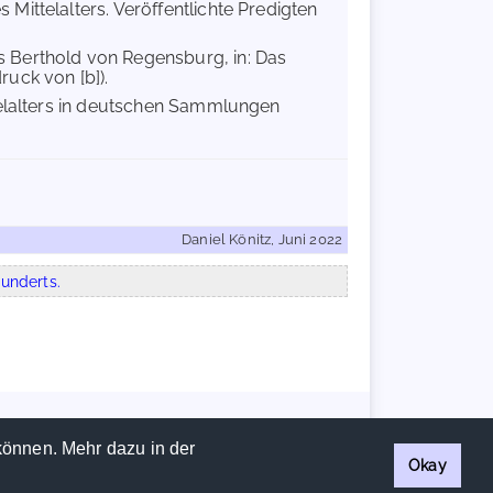
 Mittelalters. Veröffentlichte Predigten
 Berthold von Regensburg, in: Das
ruck von [b]).
telalters in deutschen Sammlungen
Daniel Könitz, Juni 2022
underts.
Handschriftencensus 2026 |
Impressum
|
Datenschutzerklärung
können. Mehr dazu in der
Okay