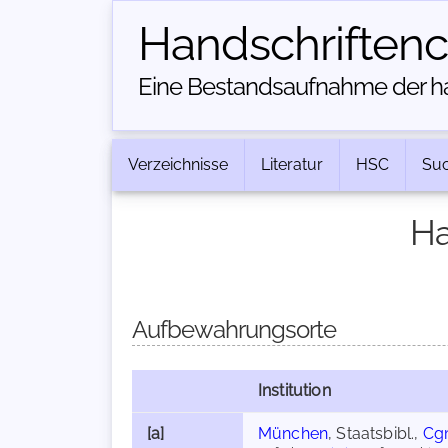
Handschriften­
Eine Bestandsaufnahme der han
Verzeichnisse
Literatur
HSC
Su
Ha
Aufbewahrungsorte
Institution
[a]
München
, Staatsbibl.,
Cg