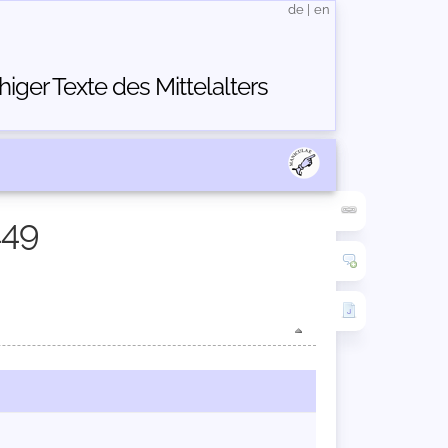
de
|
en
ger Texte des Mittelalters
449