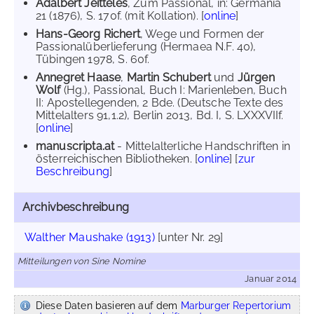
Adalbert Jeitteles
, Zum Passional, in: Germania
21 (1876), S. 170f. (mit Kollation). [
online
]
Hans-Georg Richert
, Wege und Formen der
Passionalüberlieferung (Hermaea N.F. 40),
Tübingen 1978, S. 60f.
Annegret Haase
,
Martin Schubert
und
Jürgen
Wolf
(Hg.), Passional, Buch I: Marienleben, Buch
II: Apostellegenden, 2 Bde. (Deutsche Texte des
Mittelalters 91,1.2), Berlin 2013, Bd. I, S. LXXXVIIf.
[
online
]
manuscripta.at
- Mittelalterliche Handschriften in
österreichischen Bibliotheken. [
online
] [
zur
Beschreibung
]
Archivbeschreibung
Walther Maushake (1913)
[unter Nr. 29]
Mitteilungen von Sine Nomine
Januar 2014
Diese Daten basieren auf dem
Marburger Repertorium