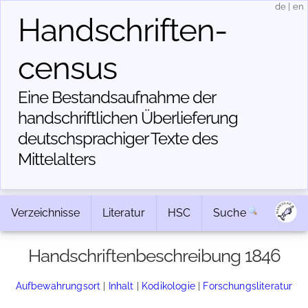
de
|
en
Handschriften­
census
Eine Bestandsaufnahme der
handschriftlichen Über­lieferung
deutschsprachiger Texte des
Mittelalters
Verzeichnisse
Literatur
HSC
Suche
Handschriftenbeschreibung 1846
Aufbewahrungsort
|
Inhalt
|
Kodikologie
|
Forschungsliteratur