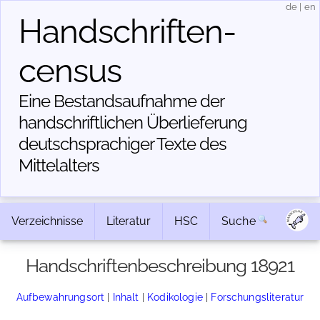
de
|
en
Handschriften­
census
Eine Bestandsaufnahme der
handschriftlichen Über­lieferung
deutschsprachiger Texte des
Mittelalters
Verzeichnisse
Literatur
HSC
Suche
Handschriftenbeschreibung 18921
Aufbewahrungsort
|
Inhalt
|
Kodikologie
|
Forschungsliteratur