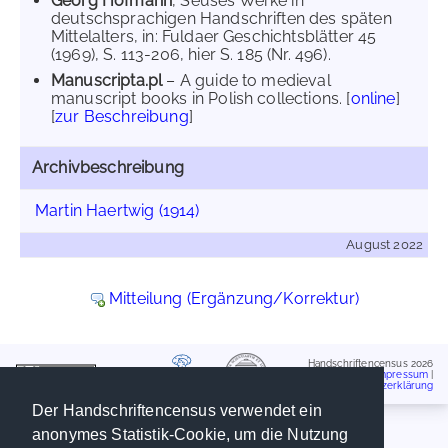
Georg Hofmann
, Seuses Werke in
deutschsprachigen Handschriften des späten
Mittelalters, in: Fuldaer Geschichtsblätter 45
(1969), S. 113-206, hier S. 185 (Nr. 496).
Manuscripta.pl
– A guide to medieval
manuscript books in Polish collections. [
online
]
[
zur Beschreibung
]
Archivbeschreibung
Martin Haertwig (1914)
August 2022
Mitteilung (Ergänzung/Korrektur)
Handschriftencensus 2026
Impressum
|
Datenschutzerklärung
Der Handschriftencensus verwendet ein
anonymes Statistik-Cookie, um die Nutzung