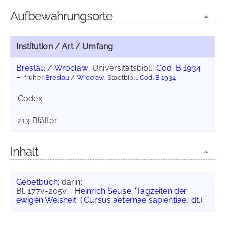
Aufbewahrungsorte
Institution / Art / Umfang
Breslau / Wrocław
, Universitätsbibl.,
Cod. B 1934
früher
Breslau / Wrocław
, Stadtbibl.,
Cod. B 1934
Codex
213 Blätter
Inhalt
Gebetbuch
; darin:
Bl. 177v-205v =
Heinrich Seuse
:
'Tagzeiten der
ewigen Weisheit' ('Cursus aeternae sapientiae', dt.)