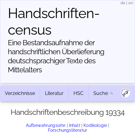
de
|
en
Handschriften­
census
Eine Bestandsaufnahme der
handschriftlichen Über­lieferung
deutschsprachiger Texte des
Mittelalters
Verzeichnisse
Literatur
HSC
Suche
Handschriftenbeschreibung 19334
Aufbewahrungsorte
|
Inhalt
|
Kodikologie
|
Forschungsliteratur