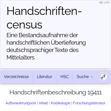
de
|
en
Handschriften­
census
Eine Bestandsaufnahme der
handschriftlichen Über­lieferung
deutschsprachiger Texte des
Mittelalters
Verzeichnisse
Literatur
HSC
Suche
Handschriftenbeschreibung 19411
Aufbewahrungsort
|
Inhalt
|
Kodikologie
|
Forschungsliteratur