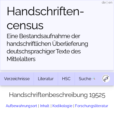
de
|
en
Handschriften­
census
Eine Bestandsaufnahme der
handschriftlichen Über­lieferung
deutschsprachiger Texte des
Mittelalters
Verzeichnisse
Literatur
HSC
Suche
Handschriftenbeschreibung 19525
Aufbewahrungsort
|
Inhalt
|
Kodikologie
|
Forschungsliteratur