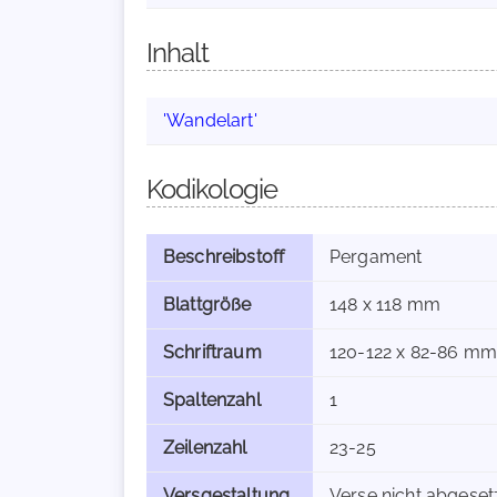
Inhalt
'Wandelart'
Kodikologie
Beschreibstoff
Pergament
Blattgröße
148 x 118 mm
Schriftraum
120-122 x 82-86 mm
Spaltenzahl
1
Zeilenzahl
23-25
Versgestaltung
Verse nicht abgeset