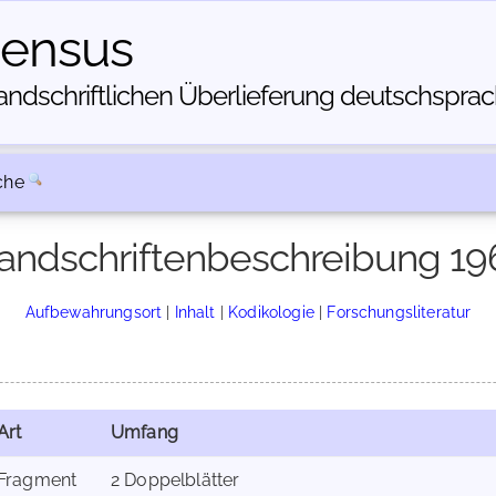
census
dschriftlichen Über­lieferung deutschsprachi
che
andschriftenbeschreibung 19
Aufbewahrungsort
|
Inhalt
|
Kodikologie
|
Forschungsliteratur
Art
Umfang
Fragment
2 Doppelblätter