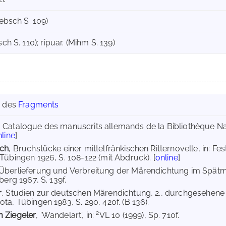
iebsch S. 109)
sch S. 110); ripuar. (Mihm S. 139)
g des
Fragments
, Catalogue des manuscrits allemands de la Bibliothèque Nat
line
]
sch
, Bruchstücke einer mittelfränkischen Ritternovelle, in: Fe
Tübingen 1926, S. 108-122 (mit Abdruck). [
online
]
 Überlieferung und Verbreitung der Märendichtung im Spätmit
berg 1967, S. 139f.
r
, Studien zur deutschen Märendichtung, 2., durchgesehene
ta, Tübingen 1983, S. 290, 420f. (B 136).
2
 Ziegeler
, 'Wandelart', in:
VL 10 (1999), Sp. 710f.