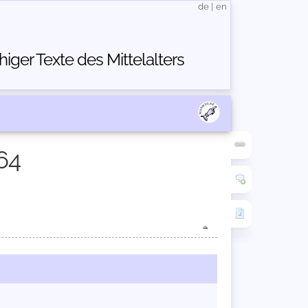
de
|
en
ger Texte des Mittelalters
64