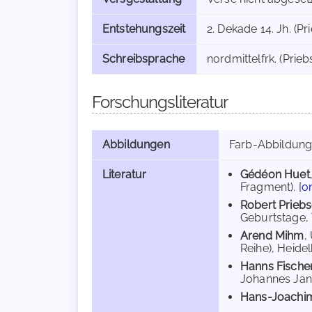
Entstehungszeit
2. Dekade 14. Jh. (Pr
Schreibsprache
nordmittelfrk. (Prieb
Forschungsliteratur
Abbildungen
Farb-Abbildun
Literatur
Gédéon Huet
Fragment). [
on
Robert Prieb
Geburtstage, 
Arend Mihm
,
Reihe), Heidel
Hanns Fische
Johannes Jano
Hans-Joachim