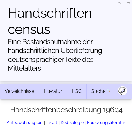
de
|
en
Handschriften­
census
Eine Bestandsaufnahme der
handschriftlichen Über­lieferung
deutschsprachiger Texte des
Mittelalters
Verzeichnisse
Literatur
HSC
Suche
Handschriftenbeschreibung 19694
Aufbewahrungsort
|
Inhalt
|
Kodikologie
|
Forschungsliteratur