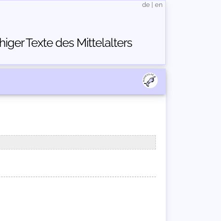
de
|
en
ger Texte des Mittelalters