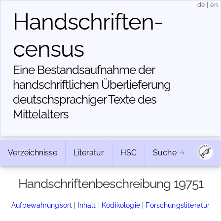
de
|
en
Handschriften­
census
Eine Bestandsaufnahme der
handschriftlichen Über­lieferung
deutschsprachiger Texte des
Mittelalters
Verzeichnisse
Literatur
HSC
Suche
Handschriftenbeschreibung 19751
Aufbewahrungsort
|
Inhalt
|
Kodikologie
|
Forschungsliteratur