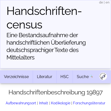
de
|
en
Handschriften­
census
Eine Bestandsaufnahme der
handschriftlichen Über­lieferung
deutschsprachiger Texte des
Mittelalters
Verzeichnisse
Literatur
HSC
Suche
Handschriftenbeschreibung 19897
Aufbewahrungsort
|
Inhalt
|
Kodikologie
|
Forschungsliteratur