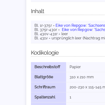
Inhalt
Bl. 1r-375r =
Eike von Repgow
:
'Sachsens
Bl. 375r-430r =
Eike von Repgow
:
'Sach
Bl. 430v-431r = leer
Bl. 431v = ursprünglich leer (Nachtrag m
Kodikologie
Beschreibstoff
Papier
Blattgröße
310 x 210 mm
Schriftraum
200-230 x 115-145
Spaltenzahl
1