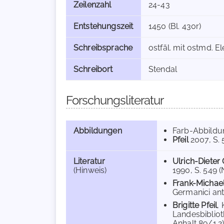
Zeilenzahl
24-43
Entstehungszeit
1450 (Bl. 430r)
Schreibsprache
ostfäl. mit ostmd. E
Schreibort
Stendal
Forschungsliteratur
Abbildungen
Farb-Abbild
Pfeil
2007
, S.
Literatur
Ulrich-Dieter
(Hinweis)
1990, S. 549 (N
Frank-Micha
Germanici anti
Brigitte Pfeil
,
Landesbibliot
Anhalt 89/1.2)