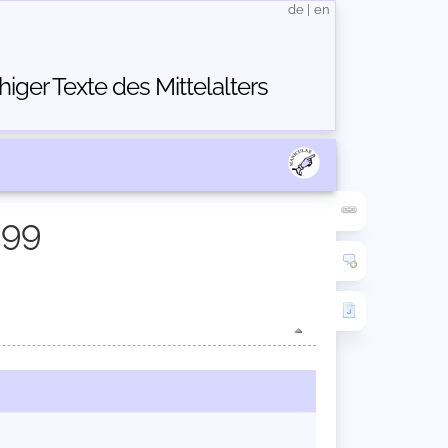
de
|
en
ger Texte des Mittelalters
899