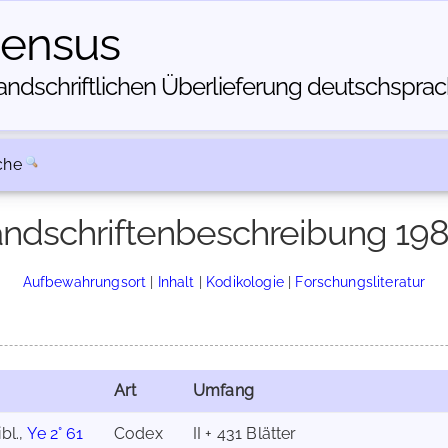
census
dschriftlichen Über­lieferung deutschsprachi
che
ndschriftenbeschreibung 19
Aufbewahrungsort
|
Inhalt
|
Kodikologie
|
Forschungsliteratur
Art
Umfang
bl.,
Ye 2° 61
Codex
II + 431 Blätter