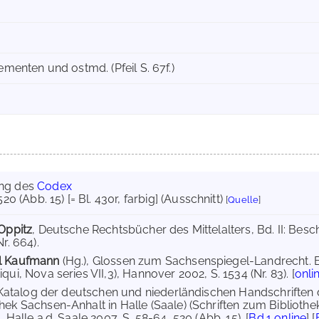
lementen und ostmd. (Pfeil S. 67f.)
ung des
Codex
 520 (Abb. 15) [= Bl. 430r, farbig] (Ausschnitt)
[
Quelle
]
 Oppitz
, Deutsche Rechtsbücher des Mittelalters, Bd. II: Be
r. 664).
el Kaufmann
(Hg.), Glossen zum Sachsenspiegel-Landrecht. 
qui, Nova series VII,3), Hannover 2002, S. 1534 (Nr. 83). [
onli
 Katalog der deutschen und niederländischen Handschriften de
hek Sachsen-Anhalt in Halle (Saale) (Schriften zum Bibliot
, Halle a.d. Saale 2007, S. 58-64, 520 (Abb. 15). [
Bd.1 online
] [