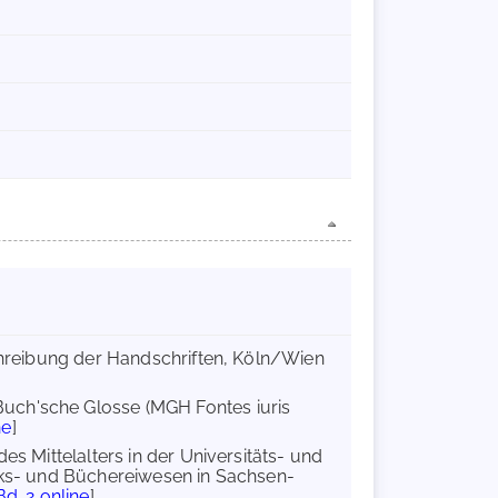
schreibung der Handschriften, Köln/Wien
Buch'sche Glosse (MGH Fontes iuris
ne
]
s Mittelalters in der Universitäts- und
heks- und Büchereiwesen in Sachsen-
Bd. 2 online
]