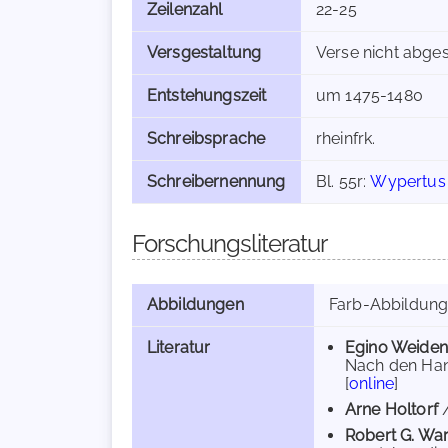
Zeilenzahl
22-25
Versgestaltung
Verse nicht abges
Entstehungszeit
um 1475-1480
Schreibsprache
rheinfrk.
Schreibernennung
Bl. 55r:
Wypertus
Forschungsliteratur
Abbildungen
Farb-Abbildun
Literatur
Egino Weidenh
Nach den Hand
[
online
]
Arne Holtorf
Robert G. Wa