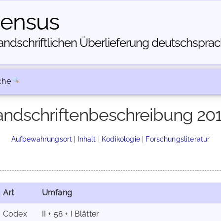
census
dschriftlichen Über­lieferung deutschsprachi
che
ndschriftenbeschreibung 20
Aufbewahrungsort
|
Inhalt
|
Kodikologie
|
Forschungsliteratur
Art
Umfang
Codex
II + 58 + I Blätter