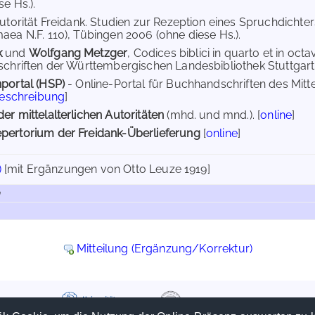
e Hs.).
Autorität Freidank. Studien zur Rezeption eines Spruchdichter
aea N.F. 110), Tübingen 2006 (ohne diese Hs.).
k
und
Wolfgang Metzger
, Codices biblici in quarto et in octa
schriften der Württembergischen Landesbibliothek Stuttgart 
portal (HSP)
- Online-Portal für Buchhandschriften des Mit
Beschreibung
]
er mittelalterlichen Autoritäten
(mhd. und mnd.). [
online
]
pertorium der Freidank-Überlieferung
[
online
]
)
[mit Ergänzungen von Otto Leuze 1919]
Mitteilung (Ergänzung/Korrektur)