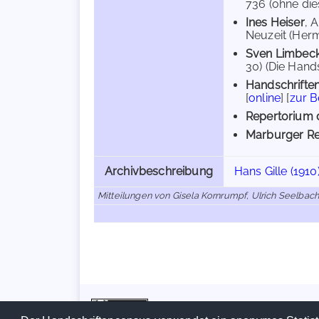
736 (ohne dies
Ines Heiser
, 
Neuzeit (Herm
Sven Limbec
30) (Die Hand
Handschriften
[
online
] [
zur 
Repertorium d
Marburger Re
Archivbeschreibung
Hans Gille (1910
Mitteilungen von Gisela Kornrumpf, Ulrich Seelbach