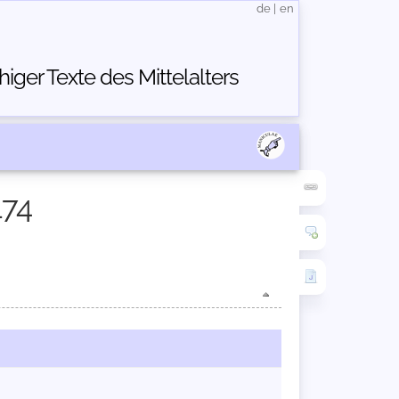
de
|
en
ger Texte des Mittelalters
174