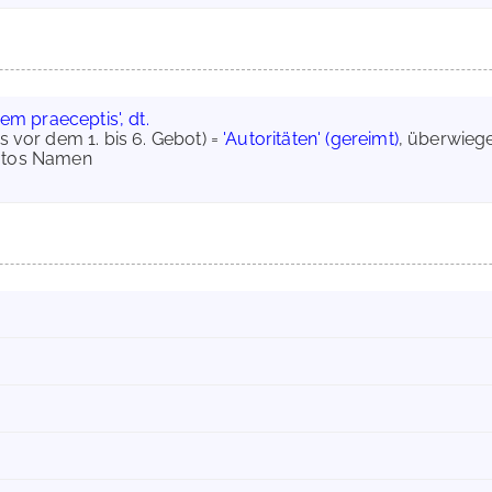
em praeceptis', dt.
eils vor dem 1. bis 6. Gebot) =
'Autoritäten' (gereimt)
, überwiege
Catos Namen