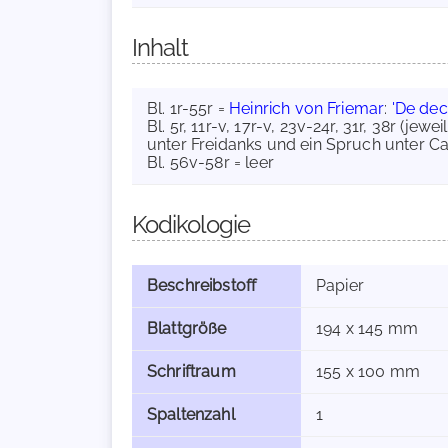
Inhalt
Bl. 1r-55r =
Heinrich von Friemar
:
'De dec
Bl. 5r, 11r-v, 17r-v, 23v-24r, 31r, 38r (jew
unter Freidanks und ein Spruch unter 
Bl. 56v-58r = leer
Kodikologie
Beschreibstoff
Papier
Blattgröße
194 x 145 mm
Schriftraum
155 x 100 mm
Spaltenzahl
1