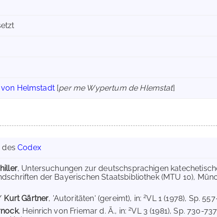
etzt
 von Helmstadt
[
per me Wypertum de Hlemstat
]
g des
Codex
iller
, Untersuchungen zur deutschsprachigen katechetischen
schriften der Bayerischen Staatsbibliothek (MTU 10), München
2
/
Kurt Gärtner
, 'Autoritäten' (gereimt), in:
VL 1 (1978), Sp. 557
2
rnock
, Heinrich von Friemar d. Ä., in:
VL 3 (1981), Sp. 730-73