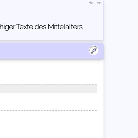
de
|
en
ger Texte des Mittelalters