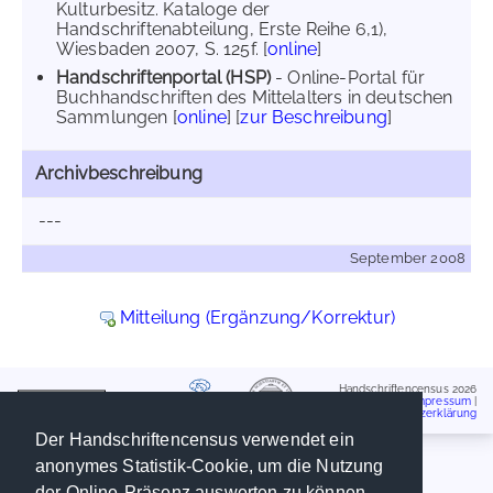
Kulturbesitz. Kataloge der
Handschriftenabteilung, Erste Reihe 6,1),
Wiesbaden 2007, S. 125f. [
online
]
Handschriftenportal (HSP)
- Online-Portal für
Buchhandschriften des Mittelalters in deutschen
Sammlungen [
online
] [
zur Beschreibung
]
Archivbeschreibung
---
September 2008
Mitteilung (Ergänzung/Korrektur)
Handschriftencensus 2026
Impressum
|
Datenschutzerklärung
Der Handschriftencensus verwendet ein
anonymes Statistik-Cookie, um die Nutzung
der Online-Präsenz auswerten zu können.