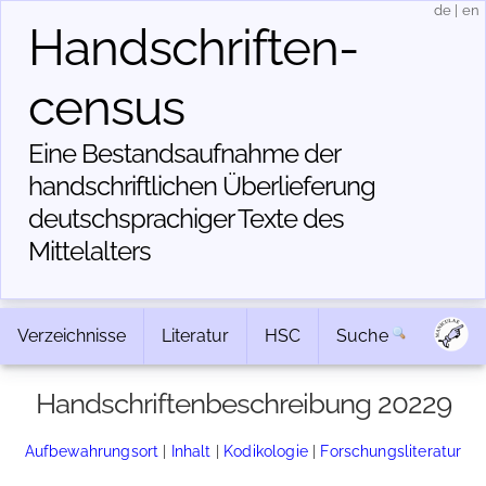
de
|
en
Handschriften­
census
Eine Bestandsaufnahme der
handschriftlichen Über­lieferung
deutschsprachiger Texte des
Mittelalters
Verzeichnisse
Literatur
HSC
Suche
Handschriftenbeschreibung 20229
Aufbewahrungsort
|
Inhalt
|
Kodikologie
|
Forschungsliteratur