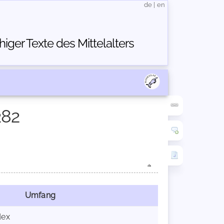
de
|
en
ger Texte des Mittelalters
282
Umfang
dex