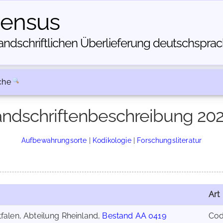
census
dschriftlichen Über­lieferung deutschsprachi
che
ndschriftenbeschreibung 20
Aufbewahrungsorte
|
Kodikologie
|
Forschungsliteratur
Art
falen, Abteilung Rheinland,
Bestand AA 0419
Co