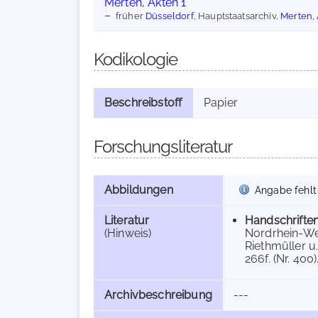
Merten, Akten 1
früher
Düsseldorf
, Hauptstaatsarchiv,
Merten, 
Kodikologie
Beschreibstoff
Papier
Forschungsliteratur
Abbildungen
Angabe fehlt
Literatur
Handschrifte
(Hinweis)
Nordrhein-Wes
Riethmüller u.
266f. (Nr. 400)
Archivbeschreibung
---