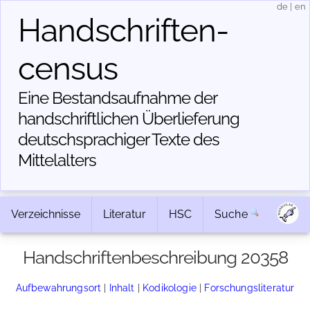
de
|
en
Handschriften­
census
Eine Bestandsaufnahme der
handschriftlichen Über­lieferung
deutschsprachiger Texte des
Mittelalters
Verzeichnisse
Literatur
HSC
Suche
Handschriftenbeschreibung 20358
Aufbewahrungsort
|
Inhalt
|
Kodikologie
|
Forschungsliteratur