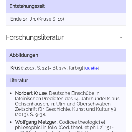
Entstehungszeit
Ende 14. Jh. (Kruse S. 10)
Forschungsliteratur
Abbildungen
Kruse
2013
, S. 12 [= Bl. 17v, farbig]
[
Quelle
]
Literatur
Norbert Kruse
, Deutsche Einschübe in
lateinischen Predigten des 14. Jahrhunderts aus
Ochsenhausen, in: Ulm und Oberschwaben.
Zeitschrift für Geschichte, Kunst und Kultur 58
(2013), S. 9-38.
Wolfgang Metzger
, Codices theologici et
philosophici in folio (Cod. theol. et phil. 2° 151-