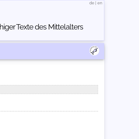
de
|
en
ger Texte des Mittelalters