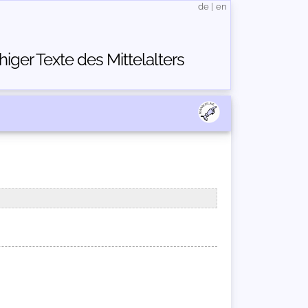
de
|
en
ger Texte des Mittelalters