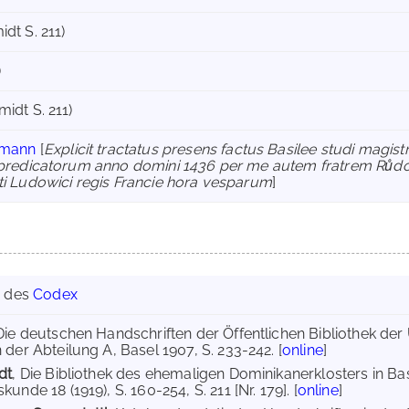
dt S. 211)
)
idt S. 211)
umann
[
Explicit tractatus presens factus Basilee studi magis
s predicatorum anno domini 1436 per me autem fratrem Růd
ti Ludowici regis Francie hora vesparum
]
g des
Codex
 Die deutschen Handschriften der Öffentlichen Bibliothek der U
der Abteilung A, Basel 1907, S. 233-242. [
online
]
dt
, Die Bibliothek des ehemaligen Dominikanerklosters in Base
unde 18 (1919), S. 160-254, S. 211 [Nr. 179]. [
online
]