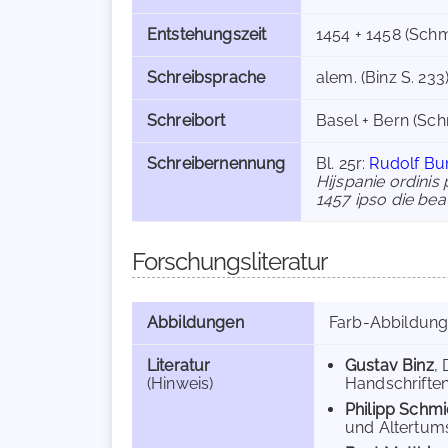
Entstehungszeit
1454 + 1458 (Schmi
Schreibsprache
alem. (Binz S. 233
Schreibort
Basel + Bern (Schm
Schreibernennung
Bl. 25r:
Rudolf B
Hijspanie ordini
1457 ipso die bea
Forschungsliteratur
Abbildungen
Farb-Abbildun
Literatur
Gustav Binz
,
(Hinweis)
Handschriften 
Philipp Schmi
und Altertumsk