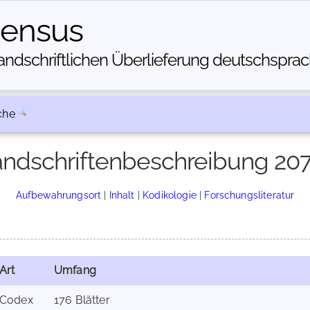
census
dschriftlichen Über­lieferung deutschsprachi
che
ndschriftenbeschreibung 20
Aufbewahrungsort
|
Inhalt
|
Kodikologie
|
Forschungsliteratur
Art
Umfang
Codex
176 Blätter