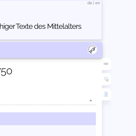
de
|
en
ger Texte des Mittelalters
750