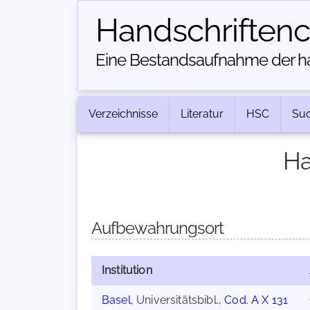
Handschriften­
Eine Bestandsaufnahme der han
Verzeichnisse
Literatur
HSC
Su
Ha
Aufbewahrungsort
Institution
Basel
, Universitätsbibl.,
Cod. A X 131