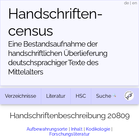
de
|
en
Handschriften­
census
Eine Bestandsaufnahme der
handschriftlichen Über­lieferung
deutschsprachiger Texte des
Mittelalters
Verzeichnisse
Literatur
HSC
Suche
Handschriftenbeschreibung 20809
Aufbewahrungsorte
|
Inhalt
|
Kodikologie
|
Forschungsliteratur