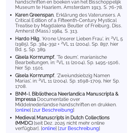
handschriften en boeken van het Bisschoppelijk
Museum te Haarlem, Amsterdam 1913, S. 76-78.
Karen Greenspan
, Erklärung des Vaterunsers. A
Critical Edition of a Fifteenth-Century Mystical
Treatise by Magdalena Beutler of Freiburg, Diss.
Amherst (Mass.) 1984, S. 313.
2
Hardo Hilg
, 'Krone Unserer Lieben Frau', in:
VL 5
2
(1985), Sp. 384-392 +
VL 11 (2004), Sp. 897, hier
Bd. 5, Sp. 389.
Gisela Kornrumpf
, 'Te deum', marianische
2
Bearbeitungen, in:
VL 11 (2004), Sp. 1495-1506,
hier Sp. 1501.
Gisela Kornrumpf
, 'Zweiundsiebzig Namen
2
Marias', in:
VL 11 (2004), Sp. 1698-1709, hier Sp.
1708.
BNM-I. Bibliotheca Neerlandica Manuscripta &
Impressa
Documentatie over
Middelnederlandse handschriften en drukken.
[
online
] [
zur Beschreibung
]
Medieval Manuscripts in Dutch Collections
(MMDC)
[seit Dez. 2025 nicht mehr online
verfügbar]. [
online
] [
zur Beschreibung
]