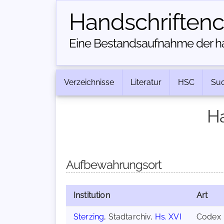
Handschriften­
Eine Bestandsaufnahme der han
Verzeichnisse
Literatur
HSC
Su
Ha
Aufbewahrungsort
Institution
Art
Sterzing
, Stadtarchiv,
Hs. XVI
Codex