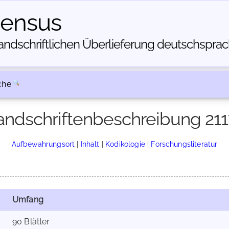
census
dschriftlichen Über­lieferung deutschsprachi
che
ndschriftenbeschreibung 21
Aufbewahrungsort
|
Inhalt
|
Kodikologie
|
Forschungsliteratur
Umfang
90 Blätter