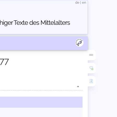
de
|
en
ger Texte des Mittelalters
177