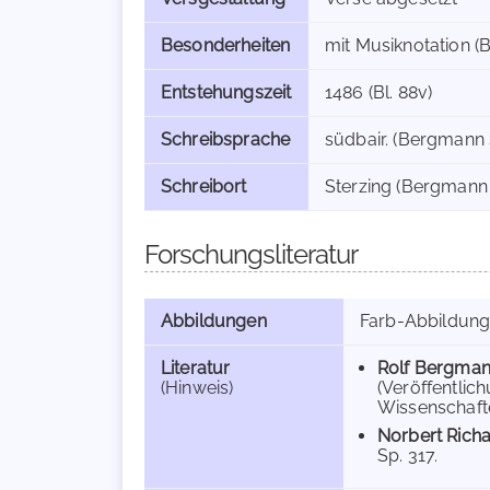
Besonderheiten
mit Musiknotation (
Entstehungszeit
1486 (Bl. 88v)
Schreibsprache
südbair. (Bergmann 
Schreibort
Sterzing (Bergmann 
Forschungsliteratur
Abbildungen
Farb-Abbildun
Literatur
Rolf Bergma
(Hinweis)
(Veröffentlic
Wissenschafte
Norbert Rich
Sp. 317.