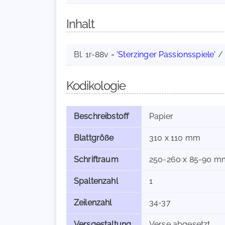
Inhalt
Bl. 1r-88v =
'Sterzinger Passionsspiele'
/ 
Kodikologie
Beschreibstoff
Papier
Blattgröße
310 x 110 mm
Schriftraum
250-260 x 85-90 m
Spaltenzahl
1
Zeilenzahl
34-37
Versgestaltung
Verse abgesetzt