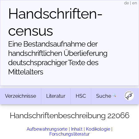
de
|
en
Handschriften­
census
Eine Bestandsaufnahme der
handschriftlichen Über­lieferung
deutschsprachiger Texte des
Mittelalters
Verzeichnisse
Literatur
HSC
Suche
Handschriftenbeschreibung 22066
Aufbewahrungsorte
|
Inhalt
|
Kodikologie
|
Forschungsliteratur