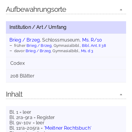
Aufbewahrungsorte
Institution / Art / Umfang
Brieg / Brzeg
, Schlossmuseum,
Ms. R/10
früher
Brieg / Brzeg
, Gymnasialbibl.,
Bibl. Ant. II 38
davor
Brieg / Brzeg
, Gymnasialbibl.,
Ms. d 3
Codex
208 Blätter
Inhalt
Bl. 1 = leer
Bl. 2ra-9ra = Register
Bl. 9v-10v = leer
Bl. 11ra-205ra =
'Meißner Rechtsbuch'