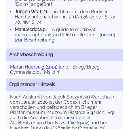
"Dc 97" angeführt].
Jürgen Wolf
, Nachrichten aus dem Berliner
Handschriftenarchiv I, in: ZfdA 136 (2007), S. 72-
78, hier S. 74.
Manuscripta.pl
– A guide to medieval
manuscript books in Polish collections. [
online
]
[
zur Beschreibung
]
Archivbeschreibung
Martin Haertwig (1914)
[unter Brieg/Brzeg,
Gymnasialbibl., Ms. d 3]
Ergänzender Hinweis
Nach Auskunft von Jacek Soszyński (Warschau)
vom Januar 2020 ist der Codex nicht mehr
verschollen und befindet sich im Brieger
Piastenmuseum (Muzeum Piastów Śląskich). Vgl.
auch die Angaben bei
manuscripta.pl
.
Als Besitzer wird bei Nitzschke (1902) und bei
Haertwig (1914) das "Königliche Gymnasium"