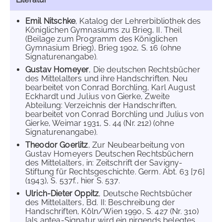
Emil Nitschke
, Katalog der Lehrerbibliothek des
Königlichen Gymnasiums zu Brieg, II. Theil
(Beilage zum Programm des Königlichen
Gymnasium Brieg), Brieg 1902, S. 16 (ohne
Signaturenangabe).
Gustav Homeyer
, Die deutschen Rechtsbücher
des Mittelalters und ihre Handschriften. Neu
bearbeitet von Conrad Borchling, Karl August
Eckhardt und Julius von Gierke, Zweite
Abteilung: Verzeichnis der Handschriften,
bearbeitet von Conrad Borchling und Julius von
Gierke, Weimar 1931, S. 44 (Nr. 212) (ohne
Signaturenangabe).
Theodor Goerlitz
, Zur Neubearbeitung von
Gustav Homeyers Deutschen Rechtsbüchern
des Mittelalters, in: Zeitschrift der Savigny-
Stiftung für Rechtsgeschichte. Germ. Abt. 63 [76]
(1943), S. 537f., hier S. 537.
Ulrich-Dieter Oppitz
, Deutsche Rechtsbücher
des Mittelalters, Bd. II: Beschreibung der
Handschriften, Köln/Wien 1990, S. 427 (Nr. 310)
[als antea-Signatur wird ein nirgends belegtes