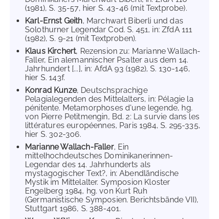
(1981), S. 35-57, hier S. 43-46 (mit Textprobe).
Karl-Ernst Geith
, Marchwart Biberli und das
Solothurner Legendar Cod. S. 451, in: ZfdA 111
(1982), S. 9-21 (mit Textproben).
Klaus Kirchert
, Rezension zu: Marianne Wallach-
Faller, Ein alemannischer Psalter aus dem 14.
Jahrhundert [...], in: AfdA 93 (1982), S. 130-146,
hier S. 143f.
Konrad Kunze
, Deutschsprachige
Pelagialegenden des Mittelalters, in: Pélagie la
pénitente. Metamorphoses d'une legende, hg.
von Pierre Petitmengin, Bd. 2: La survie dans les
littératures européennes, Paris 1984, S. 295-335,
hier S. 302-306.
Marianne Wallach-Faller
, Ein
mittelhochdeutsches Dominikanerinnen-
Legendar des 14. Jahrhunderts als
mystagogischer Text?, in: Abendländische
Mystik im Mittelalter. Symposion Kloster
Engelberg 1984, hg. von Kurt Ruh
(Germanistische Symposien. Berichtsbände VII),
Stuttgart 1986, S. 388-401.