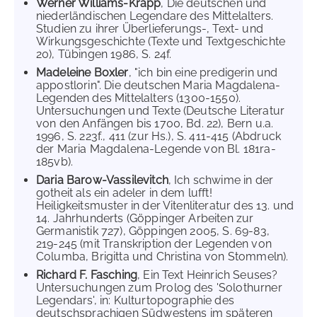
Werner Williams-Krapp
, Die deutschen und
niederländischen Legendare des Mittelalters.
Studien zu ihrer Überlieferungs-, Text- und
Wirkungsgeschichte (Texte und Textgeschichte
20), Tübingen 1986, S. 24f.
Madeleine Boxler
, "ich bin eine predigerin und
appostlorin". Die deutschen Maria Magdalena-
Legenden des Mittelalters (1300-1550).
Untersuchungen und Texte (Deutsche Literatur
von den Anfängen bis 1700, Bd. 22), Bern u.a.
1996, S. 223f., 411 (zur Hs.), S. 411-415 (Abdruck
der Maria Magdalena-Legende von Bl. 181ra-
185vb).
Daria Barow-Vassilevitch
, Ich schwime in der
gotheit als ein adeler in dem lufft!
Heiligkeitsmuster in der Vitenliteratur des 13. und
14. Jahrhunderts (Göppinger Arbeiten zur
Germanistik 727), Göppingen 2005, S. 69-83,
219-245 (mit Transkription der Legenden von
Columba, Brigitta und Christina von Stommeln).
Richard F. Fasching
, Ein Text Heinrich Seuses?
Untersuchungen zum Prolog des 'Solothurner
Legendars', in: Kulturtopographie des
deutschsprachigen Südwestens im späteren