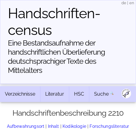
de
|
en
Handschriften­
census
Eine Bestandsaufnahme der
handschriftlichen Über­lieferung
deutschsprachiger Texte des
Mittelalters
Verzeichnisse
Literatur
HSC
Suche
Handschriftenbeschreibung 2210
Aufbewahrungsort
|
Inhalt
|
Kodikologie
|
Forschungsliteratur