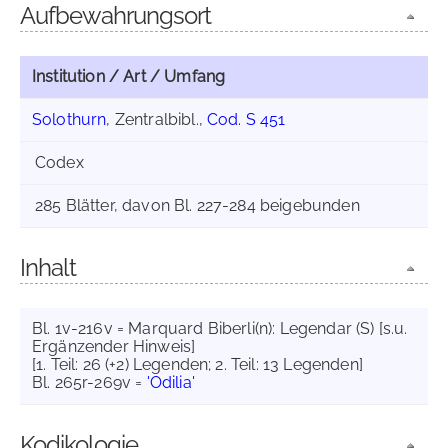
Aufbewahrungsort
Institution / Art / Umfang
Solothurn
, Zentralbibl.,
Cod. S 451
Codex
285 Blätter, davon Bl. 227-284 beigebunden
Inhalt
Bl. 1v-216v = Marquard Biberli(n): Legendar (S) [s.u.
Ergänzender Hinweis]
[1. Teil: 26 (+2) Legenden; 2. Teil: 13 Legenden]
Bl. 265r-269v =
'Odilia'
Kodikologie