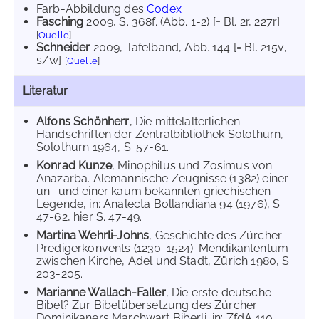
Farb-Abbildung des
Codex
Fasching
2009
, S. 368f. (Abb. 1-2) [= Bl. 2r, 227r]
[
Quelle
]
Schneider
2009
, Tafelband, Abb. 144 [= Bl. 215v,
s/w]
[
Quelle
]
Literatur
Alfons Schönherr
, Die mittelalterlichen
Handschriften der Zentralbibliothek Solothurn,
Solothurn 1964, S. 57-61.
Konrad Kunze
, Minophilus und Zosimus von
Anazarba. Alemannische Zeugnisse (1382) einer
un- und einer kaum bekannten griechischen
Legende, in: Analecta Bollandiana 94 (1976), S.
47-62, hier S. 47-49.
Martina Wehrli-Johns
, Geschichte des Zürcher
Predigerkonvents (1230-1524). Mendikantentum
zwischen Kirche, Adel und Stadt, Zürich 1980, S.
203-205.
Marianne Wallach-Faller
, Die erste deutsche
Bibel? Zur Bibelübersetzung des Zürcher
Dominikaners Marchwart Biberli, in: ZfdA 110