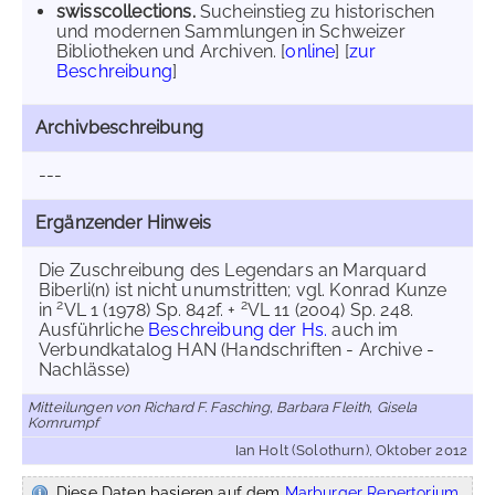
swisscollections.
Sucheinstieg zu historischen
und modernen Sammlungen in Schweizer
Bibliotheken und Archiven. [
online
] [
zur
Beschreibung
]
Archivbeschreibung
---
Ergänzender Hinweis
Die Zuschreibung des Legendars an Marquard
Biberli(n) ist nicht unumstritten; vgl. Konrad Kunze
2
2
in
VL 1 (1978) Sp. 842f. +
VL 11 (2004) Sp. 248.
Ausführliche
Beschreibung der Hs.
auch im
Verbundkatalog HAN (Handschriften - Archive -
Nachlässe)
Mitteilungen von Richard F. Fasching, Barbara Fleith, Gisela
Kornrumpf
Ian Holt (Solothurn), Oktober 2012
Diese Daten basieren auf dem
Marburger Repertorium