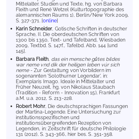
Mittelalter. Studien und Texte, hg. von Barbara
Fleith und René Wetzel (Kulturtopographie des
alemannischen Raums 1), Berlin/New York 2009,
S. 327-371. [
online
]
Karin Schneider
, Gotische Schriften in deutscher
Sprache, II. Die oberdeutschen Schriften von
1300 bis 1350, Text- und Tafelband, Wiesbaden
2009, Textbd. S. 147f., Tafelbd. Abb. 144 [und
145].
Barbara Fleith
,
das ein mensche gůtes bildes
war neme vnd dik der heiligen leben vúr sich
neme
- Zur Gestaltung von Vorbildern im
sogenannten 'Solothurner Legendar', in:
Exemplaris Imago. Ideale in Mittelalter und
Früher Neuzeit, hg. von Nikolaus Staubach
(Tradition - Reform - Innovation 15), Frankfurt
a.M. u.a. 2012, S. 213-228.
Robert Mohr
, Die deutschsprachigen Fassungen
der Martina-Legende. Eine Untersuchung zur
institutionsspezifischen und
institutionsübergreifenden Rezeption von
Legenden, in: Zeitschrift für deutsche Philologie
131 (2012), S. 343-366, hier bes. S. 351-358.