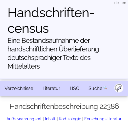
de
|
en
Handschriften­
census
Eine Bestandsaufnahme der
handschriftlichen Über­lieferung
deutschsprachiger Texte des
Mittelalters
Verzeichnisse
Literatur
HSC
Suche
Handschriftenbeschreibung 22386
Aufbewahrungsort
|
Inhalt
|
Kodikologie
|
Forschungsliteratur