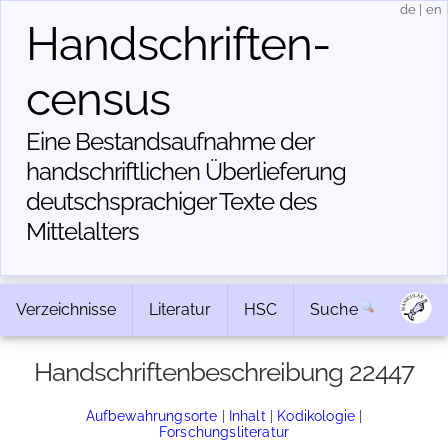
de
|
en
Handschriften­
census
Eine Bestandsaufnahme der
handschriftlichen Über­lieferung
deutschsprachiger Texte des
Mittelalters
Verzeichnisse
Literatur
HSC
Suche
Handschriftenbeschreibung 22447
Aufbewahrungsorte
|
Inhalt
|
Kodikologie
|
Forschungsliteratur