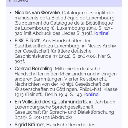
(Hinweis)
Nicolas van Werveke
, Catalogue descriptif des
manuscrits de la Biblio­thèque de Luxembourg
(Supplément du Catalogue de la Biblio­thèque
de Luxembourg 3), Luxembourg 1894, S. 313-
320 [mit Abdruck des Liedes S. 319f.]. [
online
]
F. W. E. Roth
, Aus Handschriften der
Stadtbibliothek zu Luxemburg, in: Neues Archiv
der Gesellschaft für ältere deutsche
Geschichtskunde 37 (1912), S. 296-306, hier S.
303f.
Conrad Borchling
, Mittelniederdeutsche
Handschriften in den Rheinlanden und in einigen
anderen Sammlungen. Vierter Reisebericht,
Nachrichten von der Königl. Gesellschaft der
Wissenschaften zu Göttingen, Philol.-hist. Klasse
1913 (Beiheft), Berlin 1914, S. 143. [
online
]
Ein Volkslied des 15. Jahrhunderts,
in: Jahrbuch
Luxemburgische Sprachgesellschaft.
Gesellschaft für Sprach- und Dialektforschung
(1929), S. 191-192 (Abdruck).
Sigrid Krämer
, Handschriftenerbe des