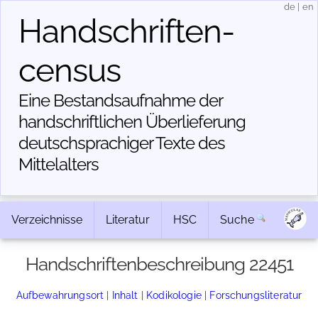
de
|
en
Handschriften­
census
Eine Bestandsaufnahme der
handschriftlichen Über­lieferung
deutschsprachiger Texte des
Mittelalters
Verzeichnisse
Literatur
HSC
Suche
Handschriftenbeschreibung 22451
Aufbewahrungsort
|
Inhalt
|
Kodikologie
|
Forschungsliteratur