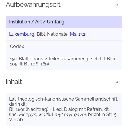
Aufbewahrungsort
Institution / Art / Umfang
Luxemburg
, Bibl. Nationale,
Ms. 132
Codex
190 Blätter (aus 2 Teilen zusammengesetzt, I: Bl. 1-
105; II: Bl. 106-189)
Inhalt
Lat. theologisch-kanonistische Sammelhandschrift,
darin dt.:
Bl. 189r (Nachtrag) = Lied, Dialog mit Refrain, dt.
(Inc.
Elczgyn, wolt
[u]
myt myr gayn
), bricht in Str. 5,
V. 1 ab