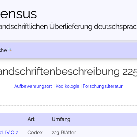
census
dschriftlichen Über­lieferung deutschsprachi
che
ndschriftenbeschreibung 22
Aufbewahrungsort
|
Kodikologie
|
Forschungsliteratur
Art
Umfang
d. IV O 2
Codex
223 Blätter