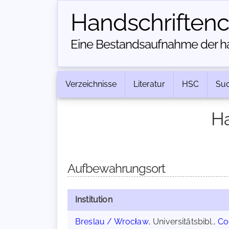
Handschriften­
Eine Bestandsaufnahme der han
Verzeichnisse
Literatur
HSC
Su
Ha
Aufbewahrungsort
Institution
Breslau / Wrocław
, Universitätsbibl.,
Co