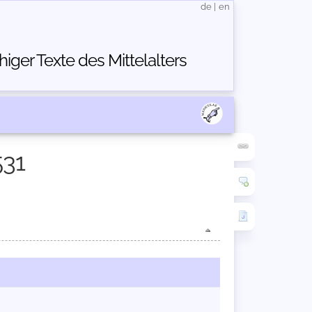
de
|
en
ger Texte des Mittelalters
531