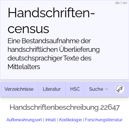
de
|
en
Handschriften­
census
Eine Bestandsaufnahme der
handschriftlichen Über­lieferung
deutschsprachiger Texte des
Mittelalters
Verzeichnisse
Literatur
HSC
Suche
Handschriftenbeschreibung 22647
Aufbewahrungsort
|
Inhalt
|
Kodikologie
|
Forschungsliteratur