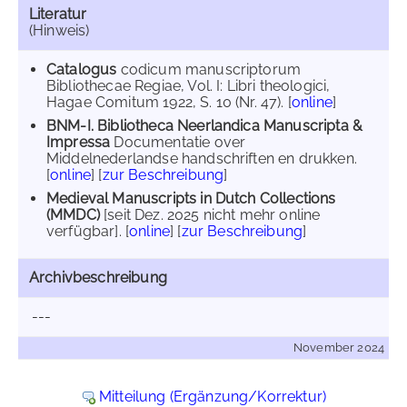
Literatur
(Hinweis)
Catalogus
codicum manuscriptorum
Bibliothecae Regiae, Vol. I: Libri theologici,
Hagae Comitum 1922, S. 10 (Nr. 47). [
online
]
BNM-I. Bibliotheca Neerlandica Manuscripta &
Impressa
Documentatie over
Middelnederlandse handschriften en drukken.
[
online
] [
zur Beschreibung
]
Medieval Manuscripts in Dutch Collections
(MMDC)
[seit Dez. 2025 nicht mehr online
verfügbar]. [
online
] [
zur Beschreibung
]
Archivbeschreibung
---
November 2024
Mitteilung (Ergänzung/Korrektur)