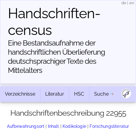
de
|
en
Handschriften­
census
Eine Bestandsaufnahme der
handschriftlichen Über­lieferung
deutschsprachiger Texte des
Mittelalters
Verzeichnisse
Literatur
HSC
Suche
Handschriftenbeschreibung 22955
Aufbewahrungsort
|
Inhalt
|
Kodikologie
|
Forschungsliteratur