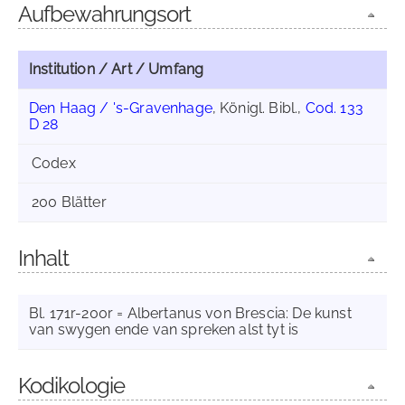
Aufbewahrungsort
Institution / Art / Umfang
Den Haag / 's-Gravenhage
, Königl. Bibl.,
Cod. 133
D 28
Codex
200 Blätter
Inhalt
Bl. 171r-200r = Albertanus von Brescia: De kunst
van swygen ende van spreken alst tyt is
Kodikologie