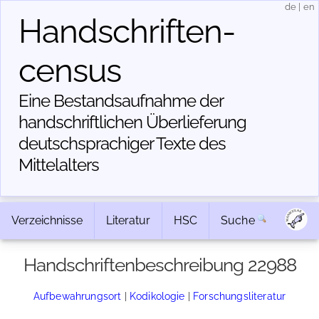
de
|
en
Handschriften­
census
Eine Bestandsaufnahme der
handschriftlichen Über­lieferung
deutschsprachiger Texte des
Mittelalters
Verzeichnisse
Literatur
HSC
Suche
Handschriftenbeschreibung 22988
Aufbewahrungsort
|
Kodikologie
|
Forschungsliteratur