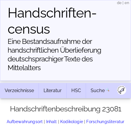
de
|
en
Handschriften­
census
Eine Bestandsaufnahme der
handschriftlichen Über­lieferung
deutschsprachiger Texte des
Mittelalters
Verzeichnisse
Literatur
HSC
Suche
Handschriftenbeschreibung 23081
Aufbewahrungsort
|
Inhalt
|
Kodikologie
|
Forschungsliteratur