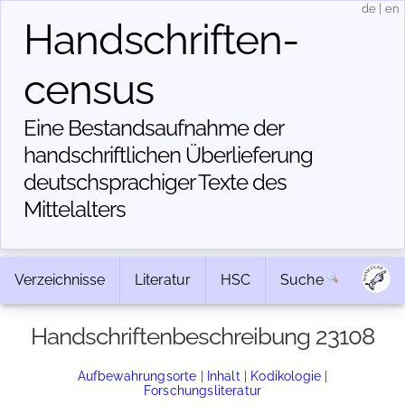
de
|
en
Handschriften­
census
Eine Bestandsaufnahme der
handschriftlichen Über­lieferung
deutschsprachiger Texte des
Mittelalters
Verzeichnisse
Literatur
HSC
Suche
Handschriftenbeschreibung 23108
Aufbewahrungsorte
|
Inhalt
|
Kodikologie
|
Forschungsliteratur