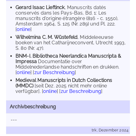
Gerard Isaac Lieftinck
, Manuscrits datés
conservés dans les Pays-Bas, Bd. 1: Les
manuscrits d'origine étrangère (816 - c. 1550),
Amsterdam 1964, S. 125 (Nr. 289) und Pl. 222.
[
online
]
Wilhelmina C. M. Wüstefeld
, Middeleeuwse
boeken van het Catharijneconvent, Utrecht 1993,
S. 80 (Nr. 47).
BNM-I. Bibliotheca Neerlandica Manuscripta &
Impressa
Documentatie over
Middelnederlandse handschriften en drukken.
[
online
] [
zur Beschreibung
]
Medieval Manuscripts in Dutch Collections
(MMDC)
[seit Dez. 2025 nicht mehr online
verfügbar]. [
online
] [
zur Beschreibung
]
Archivbeschreibung
---
trk, Dezember 2024