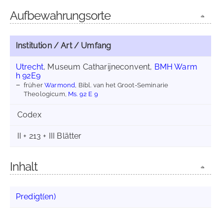
Aufbewahrungsorte
Institution / Art / Umfang
Utrecht
, Museum Catharijneconvent,
BMH Warm
h 92E9
früher
Warmond
, Bibl. van het Groot-Seminarie
Theologicum,
Ms. 92 E 9
Codex
II + 213 + III Blätter
Inhalt
Predigt(en)