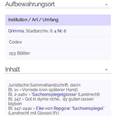
Aufbewahrungsort
Institution / Art / Umfang
Grimma
, Stadtarchiv,
II. 4 Nr. 6
Codex
253 Blätter
Inhalt
Juristische Sammelhandschrift, darin:
Bl. 1v = Vorrede (von späterer Hand)
Bl. 2-246v =
'Sachsenspiegelglosse'
(Landrecht)
Bl. 247 = Got in dyme riche... dy guten lassen
blyben
Bl. 247-249v =
Eike von Repgow
:
'Sachsenspiegel'
(Landrecht mit Glosse) (Fr.)