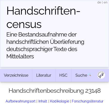
de
|
en
Handschriften­
census
Eine Bestandsaufnahme der
handschriftlichen Über­lieferung
deutschsprachiger Texte des
Mittelalters
Verzeichnisse
Literatur
HSC
Suche
Handschriftenbeschreibung 23148
Aufbewahrungsort
|
Inhalt
|
Kodikologie
|
Forschungsliteratur