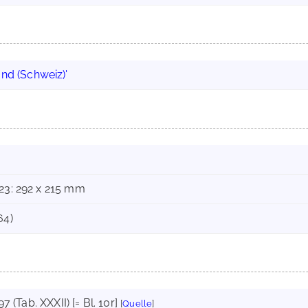
and (Schweiz)'
-23: 292 x 215 mm
64)
197 (Tab. XXXII) [= Bl. 10r]
[
Quelle
]