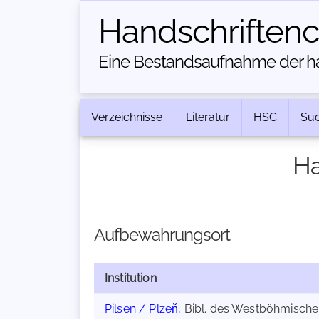
Handschriften­
Eine Bestandsaufnahme der han
Verzeichnisse
Literatur
HSC
Su
Ha
Aufbewahrungsort
Institution
Pilsen / Plzeň
, Bibl. des Westböhmisc