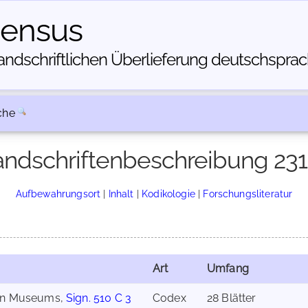
census
dschriftlichen Über­lieferung deutschsprachi
che
ndschriftenbeschreibung 23
Aufbewahrungsort
|
Inhalt
|
Kodikologie
|
Forschungsliteratur
Art
Umfang
hen Museums,
Sign. 510 C 3
Codex
28 Blätter