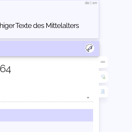
de
|
en
ger Texte des Mittelalters
164