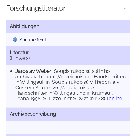
Forschungsliteratur
Abbildungen
Angabe fehlt
Literatur
(Hinweis)
Jaroslav Weber
, Soupis rukopisů státního
archivu v Třeboni [Verzeichnis der Handschriften
in Wittingau], in: Soupis rukopisů v Třeboni a v
Českém Krumlově [Verzeichnis der
Handschriften in Wittingau und in Krumau],
Praha 1958, S. 1-270, hier S. 242f. (Nr. 48). [
online
]
Archivbeschreibung
---