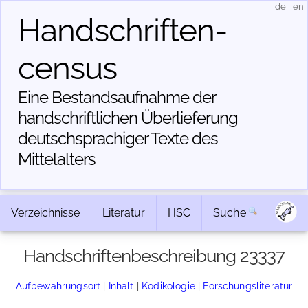
de
|
en
Handschriften­
census
Eine Bestandsaufnahme der
handschriftlichen Über­lieferung
deutschsprachiger Texte des
Mittelalters
Verzeichnisse
Literatur
HSC
Suche
Handschriftenbeschreibung 23337
Aufbewahrungsort
|
Inhalt
|
Kodikologie
|
Forschungsliteratur