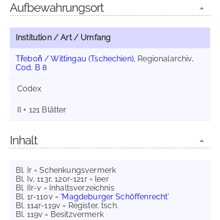
Aufbewahrungsort
Institution / Art / Umfang
Třeboň / Wittingau (Tschechien)
, Regionalarchiv,
Cod. B 8
Codex
II + 121 Blätter
Inhalt
Bl. Ir = Schenkungsvermerk
Bl. Iv, 113r, 120r-121r = leer
Bl. IIr-v = Inhaltsverzeichnis
Bl. 1r-110v =
'Magdeburger Schöffenrecht'
Bl. 114r-119v = Register, tsch.
Bl. 119v = Besitzvermerk