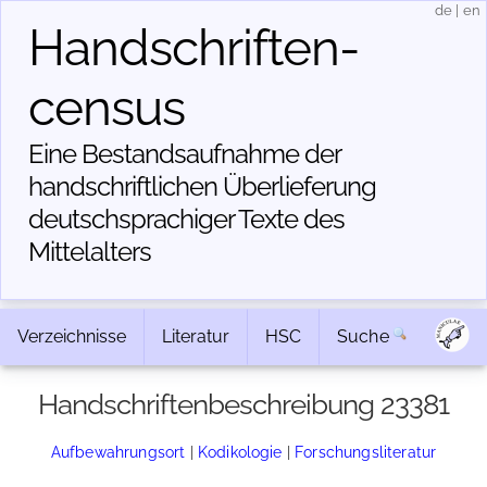
de
|
en
Handschriften­
census
Eine Bestandsaufnahme der
handschriftlichen Über­lieferung
deutschsprachiger Texte des
Mittelalters
Verzeichnisse
Literatur
HSC
Suche
Handschriftenbeschreibung 23381
Aufbewahrungsort
|
Kodikologie
|
Forschungsliteratur