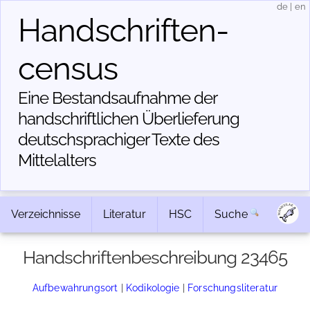
de
|
en
Handschriften­
census
Eine Bestandsaufnahme der
handschriftlichen Über­lieferung
deutschsprachiger Texte des
Mittelalters
Verzeichnisse
Literatur
HSC
Suche
Handschriftenbeschreibung 23465
Aufbewahrungsort
|
Kodikologie
|
Forschungsliteratur