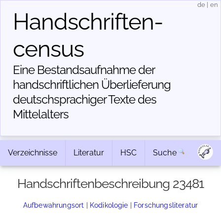
de
|
en
Handschriften­
census
Eine Bestandsaufnahme der
handschriftlichen Über­lieferung
deutschsprachiger Texte des
Mittelalters
Verzeichnisse
Literatur
HSC
Suche
Handschriftenbeschreibung 23481
Aufbewahrungsort
|
Kodikologie
|
Forschungsliteratur