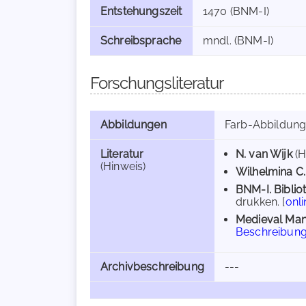
Entstehungszeit
1470 (BNM-I)
Schreibsprache
mndl. (BNM-I)
Forschungsliteratur
Abbildungen
Farb-Abbildung 
Literatur
N. van Wijk
(H
(Hinweis)
Wilhelmina C.
BNM-I. Bibli
drukken. [
onli
Medieval Man
Beschreibun
Archivbeschreibung
---