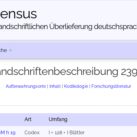
census
dschriftlichen Über­lieferung deutschsprachi
che
ndschriftenbeschreibung 23
Aufbewahrungsorte
|
Inhalt
|
Kodikologie
|
Forschungsliteratur
Art
Umfang
M h 19
Codex
I + 128 + I Blätter