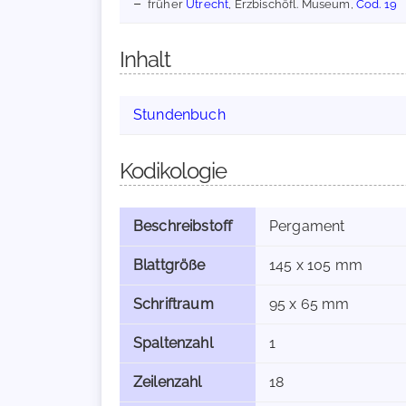
früher
Utrecht
, Erzbischöfl. Museum,
Cod. 19
Inhalt
Stundenbuch
Kodikologie
Beschreibstoff
Pergament
Blattgröße
145 x 105 mm
Schriftraum
95 x 65 mm
Spaltenzahl
1
Zeilenzahl
18