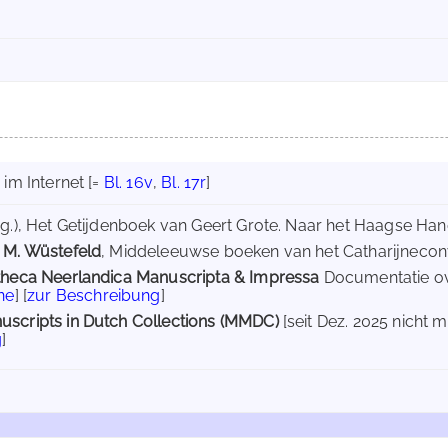
im Internet
[=
Bl. 16v
,
Bl. 17r
]
g.), Het Getijdenboek van Geert Grote. Naar het Haagse Hands
 M. Wüstefeld
, Middeleeuwse boeken van het Catharijneconvent
otheca Neerlandica Manuscripta & Impressa
Documentatie ov
ne
] [
zur Beschreibung
]
uscripts in Dutch Collections (MMDC)
[seit Dez. 2025 nicht m
g
]