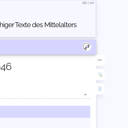
de
|
en
ger Texte des Mittelalters
946